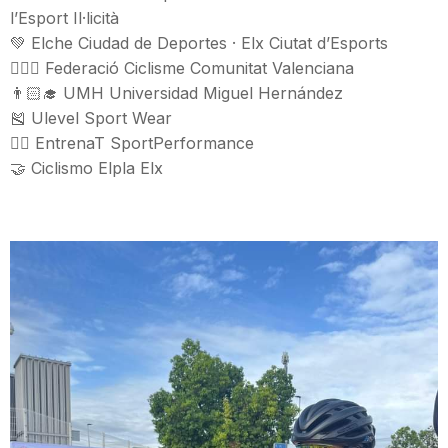
l’Esport Il·licità
💚 Elche Ciudad de Deportes · Elx Ciutat d’Esports
🚴🏻‍♂️ Federació Ciclisme Comunitat Valenciana
👨🏻‍🎓 UMH Universidad Miguel Hernández
🎽 Ulevel Sport Wear
🏋️‍♀️ EntrenaT SportPerformance
🤝 Ciclismo Elpla Elx