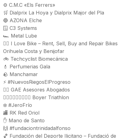
⚙️ C.M.C «Els Ferrers»
🛒 Dialprix La Hoya y Dialprix Major del Pla
🔵 AZONA Elche
🪟 C3 Systems
🏎️ Metal Lube
🚴‍♀️ I Love Bike – Rent, Sell, Buy and Repair Bikes
Orihuela Costa y Benijofar
🚲 Techcyclist Biomecánica
💄 Perfumerias Gala
🪨 Manchamar
⚡ #NuevosRiegosElProgreso
👨‍⚖️ GAE Asesores Abogados
🏊🏻‍♂️🚴🏻‍♂️🏃🏻‍♂️ Boyer Triathlon
❄️ #JeroFrío
🏬 RK Red Oriol
✋ Mano de Santo
🙌 #fundaciontrinidadalfonso
🏀 Fundación del Deporte Ilicitano – Fundació de