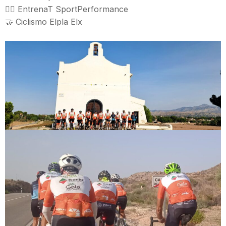
🏋️‍♀️ EntrenaT SportPerformance
🤝 Ciclismo Elpla Elx