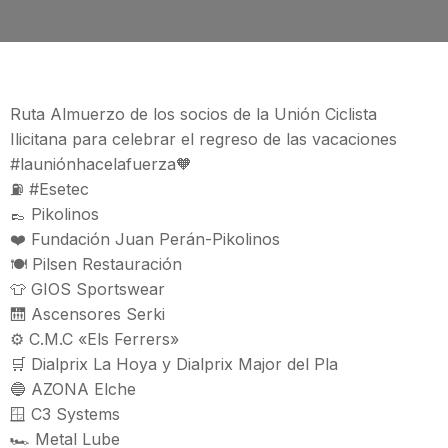
Ruta Almuerzo de los socios de la Unión Ciclista
Ilicitana para celebrar el regreso de las vacaciones
#launiónhacelafuerza🧡
⛽ #Esetec
👞 Pikolinos
❤️ Fundación Juan Perán-Pikolinos
🍽️ Pilsen Restauración
👕 GIOS Sportswear
🛗 Ascensores Serki
⚙️ C.M.C «Els Ferrers»
🛒 Dialprix La Hoya y Dialprix Major del Pla
🔵 AZONA Elche
🪟 C3 Systems
🏎️ Metal Lube