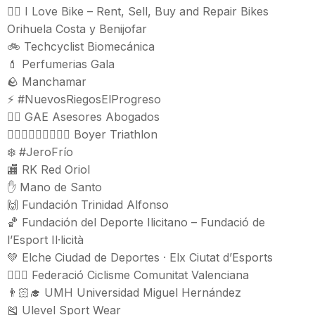
🚴‍♀️ I Love Bike – Rent, Sell, Buy and Repair Bikes
Orihuela Costa y Benijofar
🚲 Techcyclist Biomecánica
💄 Perfumerias Gala
🪨 Manchamar
⚡ #NuevosRiegosElProgreso
👨‍⚖️ GAE Asesores Abogados
🏊🏻‍♂️🚴🏻‍♂️🏃🏻‍♂️ Boyer Triathlon
❄️ #JeroFrío
🏬 RK Red Oriol
✋ Mano de Santo
🙌 Fundación Trinidad Alfonso
🏀 Fundación del Deporte Ilicitano – Fundació de
l’Esport Il·licità
💚 Elche Ciudad de Deportes · Elx Ciutat d’Esports
🚴🏻‍♂️ Federació Ciclisme Comunitat Valenciana
👨🏻‍🎓 UMH Universidad Miguel Hernández
🎽 Ulevel Sport Wear