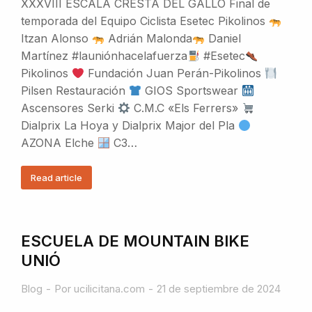
XXXVIII ESCALA CRESTA DEL GALLO Final de
temporada del Equipo Ciclista Esetec Pikolinos
Itzan Alonso
Adrián Malonda
Daniel
Martínez #launiónhacelafuerza
#Esetec
Pikolinos
Fundación Juan Perán-Pikolinos
Pilsen Restauración
GIOS Sportswear
Ascensores Serki
C.M.C «Els Ferrers»
Dialprix La Hoya y Dialprix Major del Pla
AZONA Elche
C3…
Read article
ESCUELA DE MOUNTAIN BIKE
UNIÓ
Blog
Por
ucilicitana.com
21 de septiembre de 2024