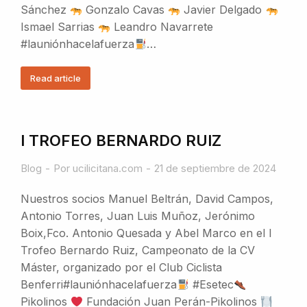
Sánchez
Gonzalo Cavas
Javier Delgado
Ismael Sarrias
Leandro Navarrete
#launiónhacelafuerza
…
Read article
I TROFEO BERNARDO RUIZ
Blog
Por
ucilicitana.com
21 de septiembre de 2024
Nuestros socios Manuel Beltrán, David Campos,
Antonio Torres, Juan Luis Muñoz, Jerónimo
Boix,Fco. Antonio Quesada y Abel Marco en el I
Trofeo Bernardo Ruiz, Campeonato de la CV
Máster, organizado por el Club Ciclista
Benferri#launiónhacelafuerza
#Esetec
Pikolinos
Fundación Juan Perán-Pikolinos