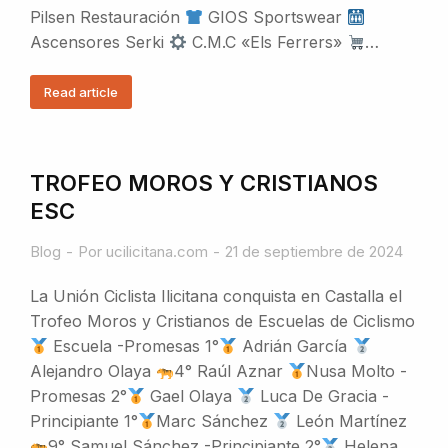
Pilsen Restauración
GIOS Sportswear
Ascensores Serki
C.M.C «Els Ferrers»
…
Read article
TROFEO MOROS Y CRISTIANOS
ESC
Blog
Por
ucilicitana.com
21 de septiembre de 2024
La Unión Ciclista Ilicitana conquista en Castalla el
Trofeo Moros y Cristianos de Escuelas de Ciclismo
Escuela -Promesas 1°
Adrián García
Alejandro Olaya
4° Raúl Aznar
Nusa Molto -
Promesas 2°
Gael Olaya
Luca De Gracia -
Principiante 1°
Marc Sánchez
León Martínez
9° Samuel Sánchez -Principiante 2°
Helena