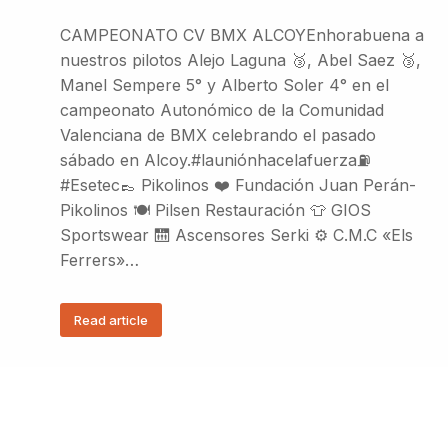
CAMPEONATO CV BMX ALCOYEnhorabuena a
nuestros pilotos Alejo Laguna 🥉, Abel Saez 🥉,
Manel Sempere 5° y Alberto Soler 4° en el
campeonato Autonómico de la Comunidad
Valenciana de BMX celebrando el pasado
sábado en Alcoy.#launiónhacelafuerza⛽
#Esetec👞 Pikolinos ❤️ Fundación Juan Perán-
Pikolinos 🍽️ Pilsen Restauración 👕 GIOS
Sportswear 🛗 Ascensores Serki ⚙️ C.M.C «Els
Ferrers»…
Read article