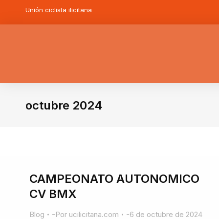
Unión ciclista ilicitana
octubre 2024
Estás aquí:
CAMPEONATO AUTONOMICO
CV BMX
Blog
Por
ucilicitana.com
6 de octubre de 2024